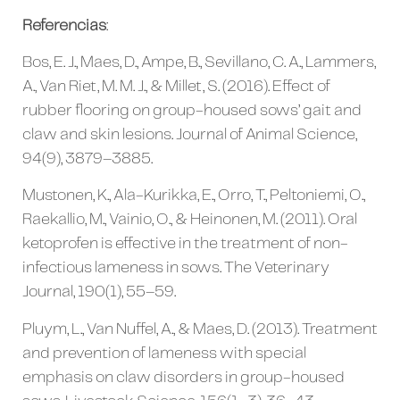
Referencias
:
Bos, E. J., Maes, D., Ampe, B., Sevillano, C. A., Lammers,
A., Van Riet, M. M. J., & Millet, S. (2016). Effect of
rubber flooring on group-housed sows’ gait and
claw and skin lesions. Journal of Animal Science,
94(9), 3879–3885.
Mustonen, K., Ala-Kurikka, E., Orro, T., Peltoniemi, O.,
Raekallio, M., Vainio, O., & Heinonen, M. (2011). Oral
ketoprofen is effective in the treatment of non-
infectious lameness in sows. The Veterinary
Journal, 190(1), 55–59.
Pluym, L., Van Nuffel, A., & Maes, D. (2013). Treatment
and prevention of lameness with special
emphasis on claw disorders in group-housed