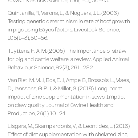
sows. Livestock Science, 156(1–3), 36–43.
Quintanilla, R., Varona, L., & Noguera, J. L. (2006).
Testing genetic determinism in rate of hoof growth
in pigs using Bayes factors. Livestock Science,
105(1–3), 50–56.
Tuyttens, F. A. M. (2005). The importance of straw
for pig and cattle welfare: a review. Applied Animal
Behaviour Science, 92(3), 261–282.
Van Riet, M. M. J., Bos, E. J., Ampe, B., Brossois, L., Maes,
D., Janssens, G. P. J., & Millet, S. (2018). Long-term
impact of zinc supplementation in sows: Impact
on claw quality. Journal of Swine Health and
Production, 26(1), 10–24.
Lisgara, M., Skampardonis, V., & Leontides, L. (2016).
Effect of diet supplementation with chelated zinc,